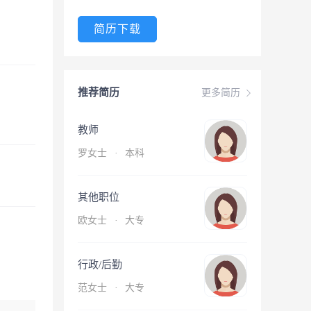
简历下载
推荐简历
更多简历
教师
罗女士
·
本科
其他职位
欧女士
·
大专
行政/后勤
范女士
·
大专