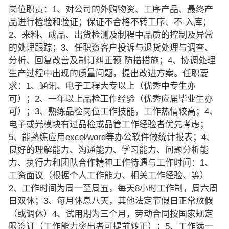
岗位职责：1、对公司的外购物资、工序产品、最终产
品进行检验和验证；保证不合格不转工序、不 入库；
2、来料、成品、出货检测及制程中品质的控制及异常
的处理跟踪；3、任职资客户投诉与退货处理与调查、
分析、回复改善及制订纠正预 防措措施；4、协调处理
生产过程中出现的质量问题，提出改进方案。任职要
求：1、通讯、电子工程大专以上（优秀中专生亦
可）；2、一年以上品检工作经验（优秀应届毕业生亦
可）；3、熟练品检岗位工作技能，工作热情较高；4、
电子或光模块有过品检或品管工作经验者优先考虑；
5、能熟练应用excel∕word等办公软件做统计报表；4、
良好的理解能力、沟通能力、学习能力、问题分析能
力、执行力和团队合作精神工作待遇与工作时间：1、
工资面议（根据个人工作能力、相关工作经验、等）
2、工作时间为周一至周五，每天8小时工作制，周六周
日双休；3、每月休息八天，其他法定节假日正常放假
（或调休）4、试用期为三个月，劳动合同按国家规定
限签订（工作能力突出者可提前转正）；5、工作满一