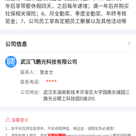
年后享带薪休假四天，之后每年递增；满一年后并购买
社保相关保险；6、月全勤奖、季度全勤奖、年终考核
奖金；7、公司员工享有定期员工聚餐以及其他活动等
公司信息
武汉飞鹏光科技有限公司
联系人：
张女士
****
联系电话：
公司地址：
武汉东湖高新技术开发区大学园路长城园三
路光谷精工科技园D座201
温馨提示
1、本平台仅供信息发布，不会收取押金、保证金，请微友务必谨慎！
2、请告知用人单位，是在
宜都招聘网
www.huachangshuye.com上看到该招聘