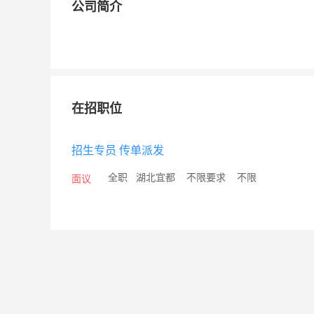
公司简介
在招职位
招生专员 传单派发
/
全职
/
湖北宜都
/
不限要求
/
不限
面议